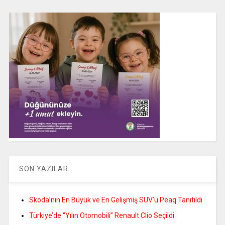
SON YAZILAR
Skoda’nın En Büyük ve En Gelişmiş SUV’u Peaq Tanıtıldı
Türkiye’de “Yılın Otomobili” Renault Clio Seçildi