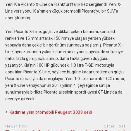
Yeni Kia Picanto X-Line da Frankfurt’ta ilk kez sergilendi. Yeni X-
Line versiyonu; Kia’nın en küçük otomobili Picanto’yu bir SUV’a
dönüştürmüş.
Yeni Picanto X-Line, güçlü ve dikkat çeken tasarımı, kontrast
renkleri ve 15 mm artarak 156 mm’ye ulaşan yerden yüksek
yapısıyla daha çekici bir görünüm sunmaya başlamış. Picanto X-
Line, aynı zamanda yüksek sürüş pozisyonu sayesinde sürücüye
daha fazla görüş açısı sunup, daha fazla güven duygusu
yaşatıyor. Kia’nın 100 HP gücündeki 1.0 litre T-GDI motoruyla
donatılan Picanto X-Line, böylece bugüne kadar üretilen en güçlü
Picanto olmasıyla da öne çıkıyor. Yeni 1.0 litre hacimli T-GDI motor,
yeni X-Line versiyonunun 2017 yılının 4. çeyreğinde satışa
sunulmasıyla birlikte Picanto ailesinin sportif üyesi GT-Line’da da
devreye girecek.
Kadınlar yılın otomobili Peugeot 3008 dedi
Newer Post
Older Post