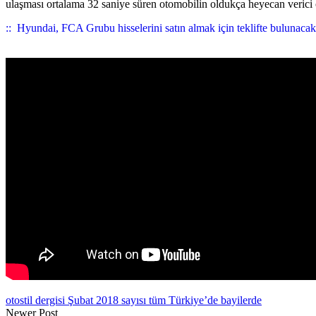
ulaşması ortalama 32 saniye süren otomobilin oldukça heyecan verici 
::
Hyundai, FCA Grubu hisselerini satın almak için teklifte bulunacak
otostil dergisi Şubat 2018 sayısı tüm Türkiye’de bayilerde
Newer Post