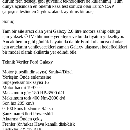
durum fren desteği gibi güvenlik teknolojileri de kullanılmış. Tüm
dünya açısından en önemli kaza test sonucu olan EuroNCAP
çarpışma testinden 5 yıldız alarak ayrılmış bir araç.
Sonuç
Tam bir aile aracı olan yeni Galaxy 2.0 litre motora sahip olduğu
için yüksek ÖTV diliminde yer alıyor ve bu da fiyatını yükseltiyor.
Ancak benim gibi günlük hayatında da bir Ford kullanıcısı olanlar
için araçlarını yenileyecekleri zaman Galaxy ulaşmayı hedefledikleri
bir model olarak akıllarda yer edindi bile.
Teknik Veriler Ford Galaxy
Motor (tip/silindir sayısı) Sıralı/4/Dizel
Yerleşim Önde enlemesine
Supap/eksantrik sayısı 16
Motor hacmi 1997 cc
Maksimum güç 180 HP-3500 d/d
Maksimum tork 400 Nm-2000 d/d
Son hız 205 km/s
0-100 km/s hızlanma 9.5 sn
Şanzıman 6 ileri Powershift
Aktarma Önden çekiş
Frenler (ön/arka) Hava kanallı disk/disk
Lastikler 225/45 R18