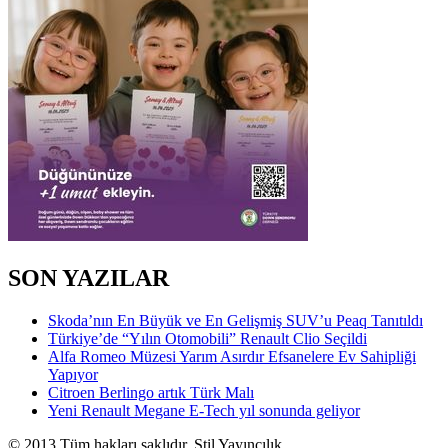
SON YAZILAR
Skoda’nın En Büyük ve En Gelişmiş SUV’u Peaq Tanıtıldı
Türkiye’de “Yılın Otomobili” Renault Clio Seçildi
Alfa Romeo Müzesi Yarım Asırdır Efsanelere Ev Sahipliği
Yapıyor
Citroen Berlingo artık Türk Malı
Yeni Renault Megane E-Tech yıl sonunda geliyor
© 2013 Tüm hakları saklıdır. Stil Yayıncılık