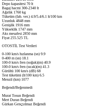
Depo kapasitesi 70 lt
Bagaj hacmi 300-2340 lt
Ağırlık 1760 kg
Tüketim (fab. ver.) 4.9/5.4/6.1 lt/100 km
Uzunluk 4848 mm
Genişlik 1916 mm
Yükseklik 1747 mm
Aks mesafesi 2850 mm
Fiyat 255.525 TL
OTOSTİL Test Verileri
0-100 km/s hızlanma (sn) 9.9
0-400 m (sn) 18.1
100-0 km/s fren (soğuk)(m) 40.9
100-0 km/s fren (sıcak)(m) 41.3
Gürültü 100 km/s (dB) 68
Test tüketimi (lt/100 km) 6.5
Menzil (km) 1077
Beğendi/Beğenmedi
Murat Tosun Beğendi
Mert Duran Beğendi
Gürkan Gençyılmaz Beğendi