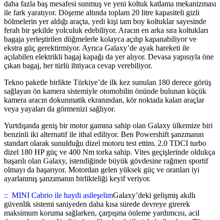
daha fazla baş mesafesi sunmuş ve yeni koltuk katlama mekanizması
ile fark yaratıyor. Döşeme altında toplam 20 litre kapasiteli gizli
bölmelerin yer aldığı araçta, yedi kişi tam boy koltuklar sayesinde
ferah bir şekilde yolculuk edebiliyor. Aracın en arka sıra koltukları
bagaja yerleştirilen düğmelerle kolayca açılıp kapanabiliyor ve
ekstra güç gerektirmiyor. Ayrıca Galaxy’de ayak hareketi ile
açılabilen elektrikli bagaj kapağı da yer alıyor. Devasa yapısıyla öne
çıkan bagaj, her türlü ihtiyaca cevap verebiliyor.
Tekno paketle birlikte Türkiye’de ilk kez sunulan 180 derece görüş
sağlayan ön kamera sistemiyle otomobilin önünde bulunan küçük
kamera aracın dokunmatik ekranından, kör noktada kalan araçlar
veya yayaları da görmenizi sağlıyor.
Yurtdışında geniş bir motor gamına sahip olan Galaxy ülkemize biri
benzinli iki alternatif ile ithal ediliyor. Ben Powershift şanzmanın
standart olarak sunulduğu dizel motoru test ettim. 2.0 TDCI turbo
dizel 180 HP güç ve 400 Nm torka sahip. Vites geçişlerinde oldukça
başarılı olan Galaxy, istendiğinde büyük gövdesine rağmen sportif
olmayı da başarıyor. Motordan gelen yüksek güç ve oranları iyi
ayarlanmış şanzımanın birlikteliği keyif veriyor.
::
MINI Cabrio ile haydi asileşelim
Galaxy’deki gelişmiş akıllı
güvenlik sistemi saniyeden daha kısa sürede devreye girerek
maksimum koruma sağlarken, çarpışma önleme yardımcısı, acil