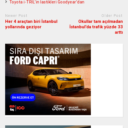
Toyota i-TRIL’in lastikleri Goodyear’dan
Newer Post
Older Post
Her 4 araçtan biri İstanbul
Okullar tam açılmadan
yollarında geziyor
İstanbul’da trafik yüzde 33
arttı