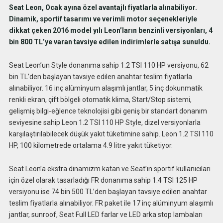
Seat Leon, Ocak ayına özel avantajlı fiyatlarla alınabiliyor.
Dinamik, sportif tasarımı ve verimli motor seçenekleriyle
dikkat çeken 2016 model yılı Leon’ların benzinli versiyonları, 4
bin 800 TL’ye varan tavsiye edilen indirimlerle satışa sunuldu.
Seat Leon’un Style donanıma sahip 1.2 TSI 110 HP versiyonu, 62
bin TL’den başlayan tavsiye edilen anahtar teslim fiyatlarla
alınabiliyor. 16 inç alüminyum alaşımlı jantlar, 5 inç dokunmatik
renkli ekran, çift bölgeli otomatik klima, Start/Stop sistemi,
gelişmiş bilgi-eğlence teknolojisi gibi geniş bir standart donanım
seviyesine sahip Leon 1.2 TSI 110 HP Style, dizel versiyonlarla
karşılaştırılabilecek düşük yakıt tüketimine sahip. Leon 1.2 TSI 110
HP, 100 kilometrede ortalama 4.9 litre yakıt tüketiyor.
Seat Leon’a ekstra dinamizm katan ve Seat’ın sportif kullanıcıları
için özel olarak tasarladığı FR donanıma sahip 1.4 TSI 125 HP
versiyonu ise 74 bin 500 TL’den başlayan tavsiye edilen anahtar
teslim fiyatlarla alınabiliyor. FR paket ile 17 inç alüminyum alaşımlı
jantlar, sunroof, Seat Full LED farlar ve LED arka stop lambaları