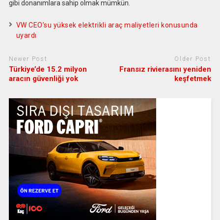
gibi donanımlara sahip olmak mümkün.
VW CEO’su yüksek elektrikli araç maliyetleri konusunda
uyardı
Newer Post
Older Post
Türkiye’de 15.2 milyon
Fransız rivierasını yeniden
aracın güvenliği yok
keşfetmek