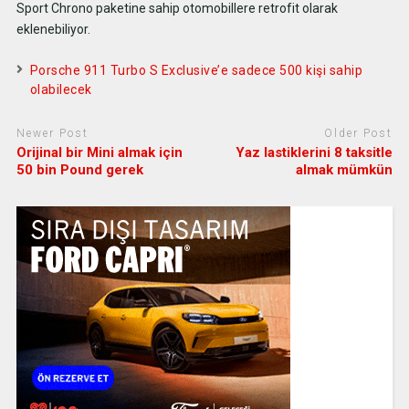
Sport Chrono paketine sahip otomobillere retrofit olarak
eklenebiliyor.
Porsche 911 Turbo S Exclusive’e sadece 500 kişi sahip
olabilecek
Newer Post
Older Post
Orijinal bir Mini almak için
Yaz lastiklerini 8 taksitle
50 bin Pound gerek
almak mümkün