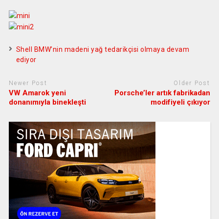
Shell BMW’nin madeni yağ tedarikçisi olmaya devam
ediyor
Newer Post
Older Post
VW Amarok yeni
Porsche’ler artık fabrikadan
donanımıyla binekleşti
modifiyeli çıkıyor