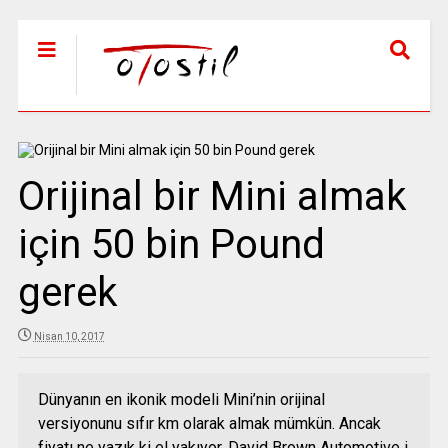
Orijinal bir Mini almak
için 50 bin Pound
gerek
Nisan 10, 2017
Dünyanın en ikonik modeli Mini’nin orijinal
versiyonunu sıfır km olarak almak mümkün. Ancak
fiyatı ne yazık ki el yakıyor. David Brown Automotive i