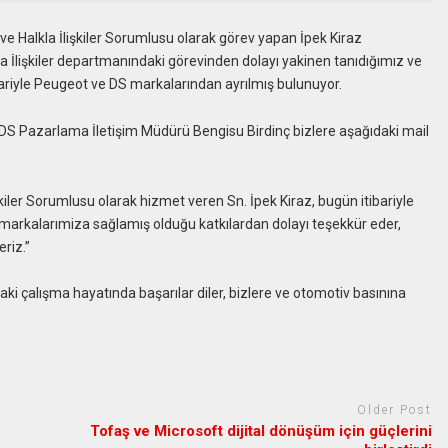
 Halkla İlişkiler Sorumlusu olarak görev yapan İpek Kiraz
a İlişkiler departmanındaki görevinden dolayı yakinen tanıdığımız ve
bariyle Peugeot ve DS markalarından ayrılmış bulunuyor.
e DS Pazarlama İletişim Müdürü Bengisu Birdinç bizlere aşağıdaki mail
iler Sorumlusu olarak hizmet veren Sn. İpek Kiraz, bugün itibariyle
 markalarımiza sağlamış olduğu katkılardan dolayı teşekkür eder,
riz.”
aki çalışma hayatında başarılar diler, bizlere ve otomotiv basınına
Older Post
Tofaş ve Microsoft dijital dönüşüm için güçlerini