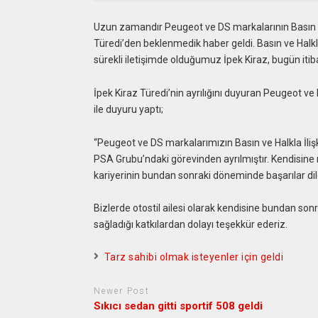
Uzun zamandır Peugeot ve DS markalarının Basın ve
Türedi’den beklenmedik haber geldi. Basın ve Halkl
sürekli iletişimde olduğumuz İpek Kiraz, bugün iti
İpek Kiraz Türedi’nin ayrılığını duyuran Peugeot v
ile duyuru yaptı;
“Peugeot ve DS markalarımızın Basın ve Halkla İlişk
PSA Grubu’ndaki görevinden ayrılmıştır. Kendisine
kariyerinin bundan sonraki döneminde başarılar dile
Bizlerde otostil ailesi olarak kendisine bundan sonr
sağladığı katkılardan dolayı teşekkür ederiz.
Tarz sahibi olmak isteyenler için geldi
Newer Post
Sıkıcı sedan gitti sportif 508 geldi