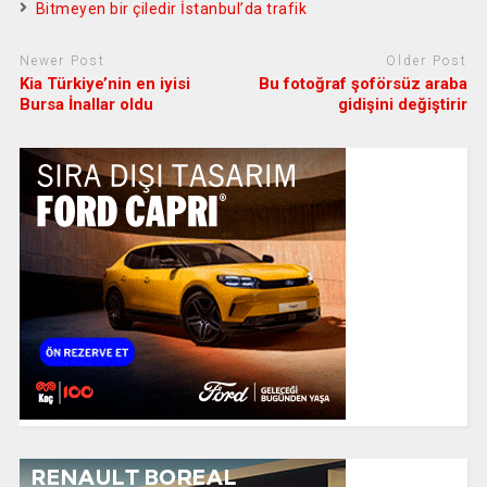
Bitmeyen bir çiledir İstanbul’da trafik
Newer Post
Older Post
Kia Türkiye’nin en iyisi
Bu fotoğraf şoförsüz araba
Bursa İnallar oldu
gidişini değiştirir