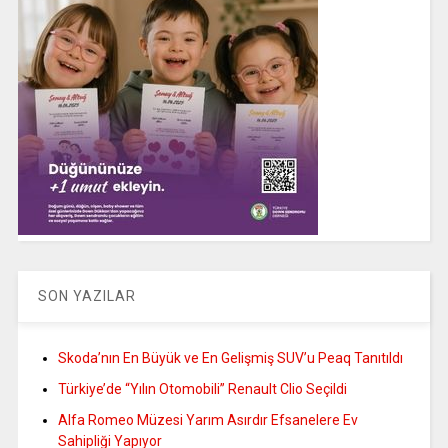
SON YAZILAR
Skoda’nın En Büyük ve En Gelişmiş SUV’u Peaq Tanıtıldı
Türkiye’de “Yılın Otomobili” Renault Clio Seçildi
Alfa Romeo Müzesi Yarım Asırdır Efsanelere Ev
Sahipliği Yapıyor