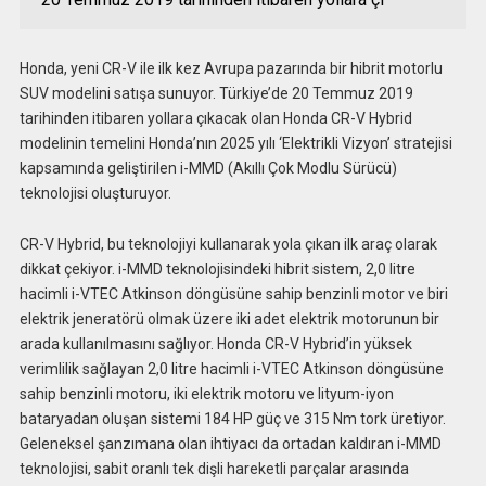
Honda, yeni CR-V ile ilk kez Avrupa pazarında bir hibrit motorlu
SUV modelini satışa sunuyor. Türkiye’de 20 Temmuz 2019
tarihinden itibaren yollara çıkacak olan Honda CR-V Hybrid
modelinin temelini Honda’nın 2025 yılı ‘Elektrikli Vizyon’ stratejisi
kapsamında geliştirilen i-MMD (Akıllı Çok Modlu Sürücü)
teknolojisi oluşturuyor.
CR-V Hybrid, bu teknolojiyi kullanarak yola çıkan ilk araç olarak
dikkat çekiyor. i-MMD teknolojisindeki hibrit sistem, 2,0 litre
hacimli i-VTEC Atkinson döngüsüne sahip benzinli motor ve biri
elektrik jeneratörü olmak üzere iki adet elektrik motorunun bir
arada kullanılmasını sağlıyor. Honda CR-V Hybrid’in yüksek
verimlilik sağlayan 2,0 litre hacimli i-VTEC Atkinson döngüsüne
sahip benzinli motoru, iki elektrik motoru ve lityum-iyon
bataryadan oluşan sistemi 184 HP güç ve 315 Nm tork üretiyor.
Geleneksel şanzımana olan ihtiyacı da ortadan kaldıran i-MMD
teknolojisi, sabit oranlı tek dişli hareketli parçalar arasında