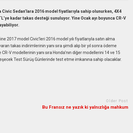
ivic Sedan’lara 2016 model fiyatlarıyla sahip olunurken, 4X4
 TL’ye kadar takas desteği sunuluyor. Yine Ocak ayı boyunca CR-V
ayabiliyor.
ne 2017 model Civic’leri 2016 model yılı fiyatlarıyla satın alma
varan takas indirimlerinin yanı sıra şimdi alıp bir yıl sonra ödeme
ve CR-V modellerinin yanı sıra Honda’nın diğer modellerini 14 ve 15
şecek Test Sürüş Günlerinde test etme imkanına sahip olacaklar.
Older Post
Bu Fransız ne yazık ki yalnızlığa mahkum