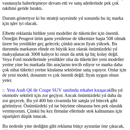
vasıtasıyla haberleşmeye devam etti ve satış adetlerinde pek çok
rakibini geride bıraktı.
Durum gösteriyor ki bu strateji sayesinde yıl sonunda bu üç marka
için işler iyi olacak.
Elbette reklamla birlikte yeni modeller de tüketiciler için önemli.
Örneğin Peugeot ürün gamı yenilense de ülkemize başta 508 olmak
üzere bu yenilikler geç gelecek; çünkü aracın fiyatı yüksek. Bu
durumda markanın elinde en büyük koz olarak önümüzdeki yıl
makyajlanacak 3008 kalıyor ki onun da artık işi hiç kolay değil.
Veya Ford modellerinde yenilikler olsa da tüketiciler yeni modeller
yerine yine bu markada filo araçlarını tercih ediyor ve marka daha
çok nihai tüketici yerine kiralama sektörüne satış yapıyor. Onlar için
de yeni model, donanım vs çok önemli değil; fiyatı uygun olsun
yeter.
::
Yeni Audi Q6 ile Coupe SUV sınıfında rekabet kızışacak
Bu yıl
otomotiv sektörü için zor geçiyor. Ancak önümüzdeki yıl daha da
zor geçecek. Bu yıl 400 bin civarında bir satışla yıl bitecek gibi
görünüyor. Önümüzdeki yıl ise büyüme olmasına ben pek olasılık
vermiyorum. Çünkü bu kez firmalar ellerinde stok kalmaması için
siparişleri düşük tutacak.
Bu nedenle yine dediğim gibi reklama bütçe ayıranlar öne çıkacak,