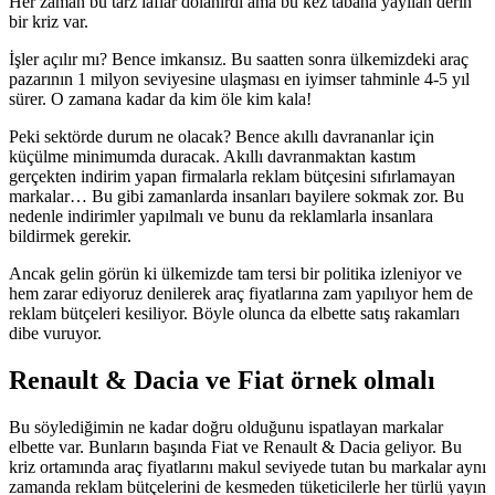
Her zaman bu tarz laflar dolanırdı ama bu kez tabana yayılan derin
bir kriz var.
İşler açılır mı? Bence imkansız. Bu saatten sonra ülkemizdeki araç
pazarının 1 milyon seviyesine ulaşması en iyimser tahminle 4-5 yıl
sürer. O zamana kadar da kim öle kim kala!
Peki sektörde durum ne olacak? Bence akıllı davrananlar için
küçülme minimumda duracak. Akıllı davranmaktan kastım
gerçekten indirim yapan firmalarla reklam bütçesini sıfırlamayan
markalar… Bu gibi zamanlarda insanları bayilere sokmak zor. Bu
nedenle indirimler yapılmalı ve bunu da reklamlarla insanlara
bildirmek gerekir.
Ancak gelin görün ki ülkemizde tam tersi bir politika izleniyor ve
hem zarar ediyoruz denilerek araç fiyatlarına zam yapılıyor hem de
reklam bütçeleri kesiliyor. Böyle olunca da elbette satış rakamları
dibe vuruyor.
Renault & Dacia ve Fiat örnek olmalı
Bu söylediğimin ne kadar doğru olduğunu ispatlayan markalar
elbette var. Bunların başında Fiat ve Renault & Dacia geliyor. Bu
kriz ortamında araç fiyatlarını makul seviyede tutan bu markalar aynı
zamanda reklam bütçelerini de kesmeden tüketicilerle her türlü yayın