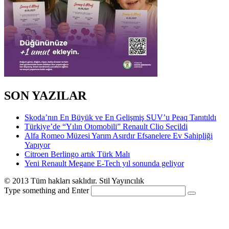
SON YAZILAR
Skoda’nın En Büyük ve En Gelişmiş SUV’u Peaq Tanıtıldı
Türkiye’de “Yılın Otomobili” Renault Clio Seçildi
Alfa Romeo Müzesi Yarım Asırdır Efsanelere Ev Sahipliği
Yapıyor
Citroen Berlingo artık Türk Malı
Yeni Renault Megane E-Tech yıl sonunda geliyor
© 2013 Tüm hakları saklıdır. Stil Yayıncılık
Type something and Enter