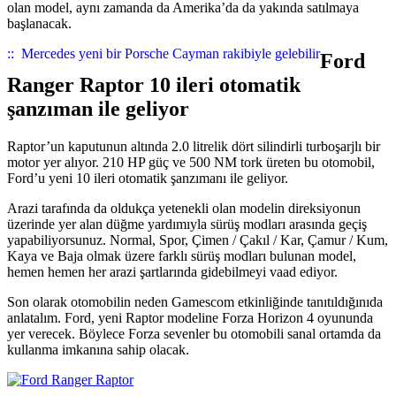
olan model, aynı zamanda da Amerika’da da yakında satılmaya
başlanacak.
::
Mercedes yeni bir Porsche Cayman rakibiyle gelebilir
Ford
Ranger Raptor 10 ileri otomatik
şanzıman ile geliyor
Raptor’un kaputunun altında 2.0 litrelik dört silindirli turboşarjlı bir
motor yer alıyor. 210 HP güç ve 500 NM tork üreten bu otomobil,
Ford’u yeni 10 ileri otomatik şanzımanı ile geliyor.
Arazi tarafında da oldukça yetenekli olan modelin direksiyonun
üzerinde yer alan düğme yardımıyla sürüş modları arasında geçiş
yapabiliyorsunuz. Normal, Spor, Çimen / Çakıl / Kar, Çamur / Kum,
Kaya ve Baja olmak üzere farklı sürüş modları bulunan model,
hemen hemen her arazi şartlarında gidebilmeyi vaad ediyor.
Son olarak otomobilin neden Gamescom etkinliğinde tanıtıldığınıda
anlatalım. Ford, yeni Raptor modeline Forza Horizon 4 oyununda
yer verecek. Böylece Forza sevenler bu otomobili sanal ortamda da
kullanma imkanına sahip olacak.