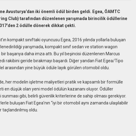
sine Avusturya’dan iki önemli ödül birden geldi. Egea, ÖAMTC
ng Club) tarafından düzenlenen yarışmada birincilik ödüllerine
2017’den 2 ödülle dönerek dikkat çekti.
t’ın kompakt sınıftaki oyuncusu Egea, 2016 yılında yollarla buluşan
erlenedirildiği yarışmada, kompakt sınıf sedan ve station wagon
bir başarıya daha imza attı. Bu yıl beşincisi düzenlenen Marcus
yedi rakibini geride bırakmayı başardı. Diğer yandan Fiat Egea/Tipo
el arasından yine büyük ödüle layık görülen otomobil oldu.
 her modelin işletme maliyetleri pratik ve kapsamlı bir formülle
eti en düşük olan yeni model ödülün kazananı oluyor. Ödüller
 sunması gibi, belirli güvenlik kriterlerine de sahip olması gerekiyor.
rle buluşan Fiat Egea’nın “iyi bir otomobil aynı zamanda ulaşılabilir
r taçlandırılmış oldu.