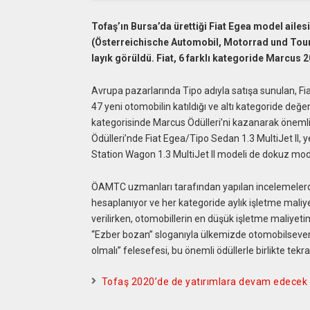
Tofaş’ın Bursa’da ürettiği Fiat Egea model aile
(Österreichische Automobil, Motorrad und Touri
layık görüldü. Fiat, 6 farklı kategoride Marcus 
Avrupa pazarlarında Tipo adıyla satışa sunulan, Fia
47 yeni otomobilin katıldığı ve altı kategoride değ
kategorisinde Marcus Ödülleri’ni kazanarak önemli 
Ödülleri’nde Fiat Egea/Tipo Sedan 1.3 MultiJet II, 
Station Wagon 1.3 MultiJet II modeli de dokuz mod
ÖAMTC uzmanları tarafından yapılan incelemelerde,
hesaplanıyor ve her kategoride aylık işletme maliy
verilirken, otomobillerin en düşük işletme maliyetini
“Ezber bozan” sloganıyla ülkemizde otomobilseverle
olmalı” felesefesi, bu önemli ödüllerle birlikte tekra
Tofaş 2020’de de yatırımlara devam edecek