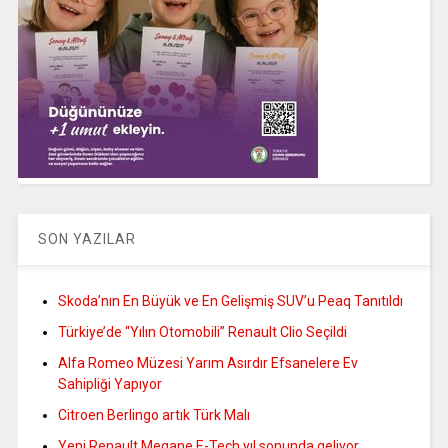
SON YAZILAR
Skoda’nın En Büyük ve En Gelişmiş SUV’u Peaq Tanıtıldı
Türkiye’de “Yılın Otomobili” Renault Clio Seçildi
Alfa Romeo Müzesi Yarım Asırdır Efsanelere Ev
Sahipliği Yapıyor
Citroen Berlingo artık Türk Malı
Yeni Renault Megane E-Tech yıl sonunda geliyor