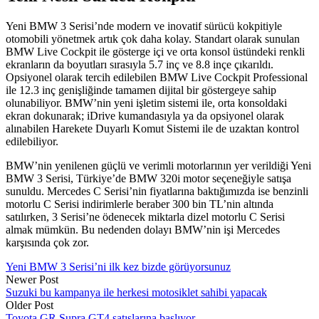
Yeni BMW 3 Serisi’nde modern ve inovatif sürücü kokpitiyle
otomobili yönetmek artık çok daha kolay. Standart olarak sunulan
BMW Live Cockpit ile gösterge içi ve orta konsol üstündeki renkli
ekranların da boyutları sırasıyla 5.7 inç ve 8.8 inçe çıkarıldı.
Opsiyonel olarak tercih edilebilen BMW Live Cockpit Professional
ile 12.3 inç genişliğinde tamamen dijital bir göstergeye sahip
olunabiliyor. BMW’nin yeni işletim sistemi ile, orta konsoldaki
ekran dokunarak; iDrive kumandasıyla ya da opsiyonel olarak
alınabilen Harekete Duyarlı Komut Sistemi ile de uzaktan kontrol
edilebiliyor.
BMW’nin yenilenen güçlü ve verimli motorlarının yer verildiği Yeni
BMW 3 Serisi, Türkiye’de BMW 320i motor seçeneğiyle satışa
sunuldu. Mercedes C Serisi’nin fiyatlarına baktığımızda ise benzinli
motorlu C Serisi indirimlerle beraber 300 bin TL’nin altında
satılırken, 3 Serisi’ne ödenecek miktarla dizel motorlu C Serisi
almak mümkün. Bu nedenden dolayı BMW’nin işi Mercedes
karşısında çok zor.
Yeni BMW 3 Serisi’ni ilk kez bizde görüyorsunuz
Newer Post
Suzuki bu kampanya ile herkesi motosiklet sahibi yapacak
Older Post
Toyota GR Supra GT4 satışlarına başlıyor