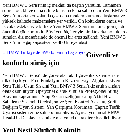
Yeni BMW 3 Serisi’nin iç mekânı da baştan yaratıldı. Tamamen
sürücü odaklı ve daha rafine bir iç mekâna sahip olan Yeni BMW 3
Serisi’nin orta konsolunda çok daha modern kumanda tuşlarına ve
yüksek kalitede malzemelere yer verildi. Ön koltukların omuz ve
bacak destekleriyle birlikte Yeni BMW 3 Serisi’nin arka görüşü de
önemli ölçüde artırıldı. Büyüyen ölçüleriyle birlikte arka koltuklarda
sunulan diz mesafesinde de önemli bir artış sağlandı. Yeni BMW 3
Serisi’nin bagaj kapasitesi ise 480 litreye ulaştı.
::
BMW Türkiye'de SW dönemini başlatıyor
Güvenli ve
konforlu sürüş için
Yeni BMW 3 Serisi’nde görev alan aktif güvenlik sistemleri de
dikkat çekiyor. Fren Fonksiyonlu Kaza ve Yaya Algılama sistemi,
Şerit Takip Uyarı Sistemi Yeni BMW 3 Serisi’nde artık standart
olarak sunuluyor. Opsiyonel olarak sunulan Profesyonel Sürüş
Asistanı kapsamında Stop & Go özelliğine sahip Aktif Hız
Sabitleme Sistemi, Direksiyon ve Şerit Kontrol Asistanı, Şerit
Değişim Uyarı Sistemi, Yan Çarpışma Koruması, Çapraz Trafik
Uyarısı sistemlerine sahip olunabiliyor. Ayrıca yeni nesil BMW
Head-Up Display sistemi de opsiyonel olarak tercih edilebiliyor.
Yeni Nesil Sürücü Kokpiti