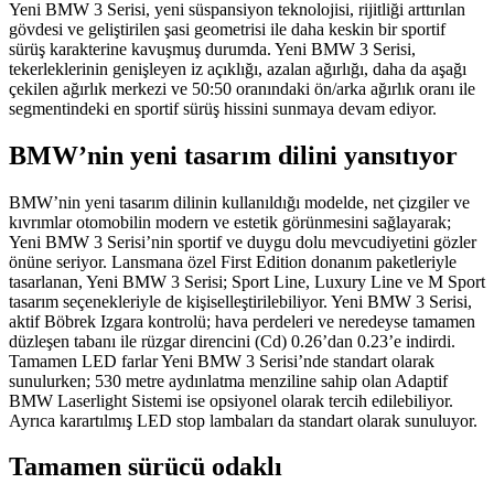
Yeni BMW 3 Serisi, yeni süspansiyon teknolojisi, rijitliği arttırılan
gövdesi ve geliştirilen şasi geometrisi ile daha keskin bir sportif
sürüş karakterine kavuşmuş durumda. Yeni BMW 3 Serisi,
tekerleklerinin genişleyen iz açıklığı, azalan ağırlığı, daha da aşağı
çekilen ağırlık merkezi ve 50:50 oranındaki ön/arka ağırlık oranı ile
segmentindeki en sportif sürüş hissini sunmaya devam ediyor.
BMW’nin yeni tasarım dilini yansıtıyor
BMW’nin yeni tasarım dilinin kullanıldığı modelde, net çizgiler ve
kıvrımlar otomobilin modern ve estetik görünmesini sağlayarak;
Yeni BMW 3 Serisi’nin sportif ve duygu dolu mevcudiyetini gözler
önüne seriyor. Lansmana özel First Edition donanım paketleriyle
tasarlanan, Yeni BMW 3 Serisi; Sport Line, Luxury Line ve M Sport
tasarım seçenekleriyle de kişiselleştirilebiliyor. Yeni BMW 3 Serisi,
aktif Böbrek Izgara kontrolü; hava perdeleri ve neredeyse tamamen
düzleşen tabanı ile rüzgar direncini (Cd) 0.26’dan 0.23’e indirdi.
Tamamen LED farlar Yeni BMW 3 Serisi’nde standart olarak
sunulurken; 530 metre aydınlatma menziline sahip olan Adaptif
BMW Laserlight Sistemi ise opsiyonel olarak tercih edilebiliyor.
Ayrıca karartılmış LED stop lambaları da standart olarak sunuluyor.
Tamamen sürücü odaklı