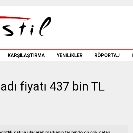
KARŞILAŞTIRMA
YENİLİKLER
RÖPORTAJ
adı fiyatı 437 bin TL
detlik satışa ulaşarak markanın tarihinde en çok satan