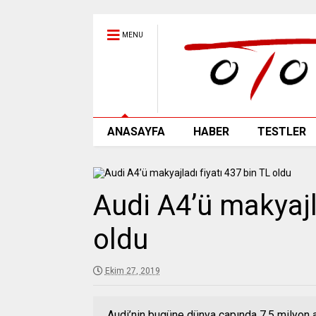
MENU
ANASAYFA
HABER
TESTLER
Audi A4’ü makyajl
oldu
Ekim 27, 2019
Audi’nin bugüne dünya çapında 7,5 milyon a