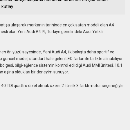
ı kutlay
satışa ulaşarak markanın tarihinde en çok satan modeli olan A4
i nesli olan Yeni Audi A4 PI, Türkiye genelindeki Audi Yetkili
en ön yüzü sayesinde, Yeni Audi A4, ilk bakışta daha sportif ve
güncel model, standart hale gelen LED farları ile birlikte alınabiliyor.
ölgesi, bilgi-eğlence sistemin kontrol edildiği Audi MMI ünitesi. 10.1
dan aşina oldukları bir deneyim sunuyor.
 40 TDI quattro dizel olmak üzere 2 litrelik 3 farklı motor seçeneğiyle