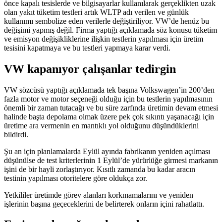
önce kapalı tesislerde ve bilgisayarlar kullanılarak gerçeklikten uzak
olan yakıt tüketim testleri artık WLTP adı verilen ve günlük
kullanımı sembolize eden verilerle değiştiriliyor. VW’de henüz bu
değişimi yapmış değil. Firma yaptığı açıklamada söz konusu tüketim
ve emisyon değişikliklerine ilişkin testlerin yapılması için üretim
tesisini kapatmaya ve bu testleri yapmaya karar verdi.
VW kapanıyor çalışanlar tedirgin
VW sözcüsü yaptığı açıklamada tek başına Volkswagen’in 200’den
fazla motor ve motor seçeneği olduğu için bu testlerin yapılmasının
önemli bir zaman tutacağı ve bu süre zarfında üretimin devam etmesi
halinde başta depolama olmak üzere pek çok sıkıntı yaşanacağı için
üretime ara vermenin en mantıklı yol olduğunu düşündüklerini
bildirdi.
Şu an için planlamalarda Eylül ayında fabrikanın yeniden açılması
düşünülse de test kriterlerinin 1 Eylül’de yürürlüğe girmesi markanın
işini de bir hayli zorlaştırıyor. Kısıtlı zamanda bu kadar aracın
testinin yapılması otoritelere göre oldukça zor.
Yetkililer üretimde görev alanları korkmamalarını ve yeniden
işlerinin başına geçeceklerini de belirterek onların içini rahatlattı.