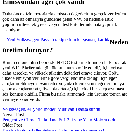
Emisyondan ağzı çok yandı
Daha önce dizle motorlarda emisyon değerlerinin gerçek verilerden
çok daha az olmasıyla gündeme gelen VW, bu nedenle artık
yoğurdu üfleyerek yiyor ve yeni test kriterlerinde hata yapmak
istemiyor.
::
Yeni Volkswagen Passat'ı rakiplerinin karşısına çıkardık
Neden
üretim duruyor?
Bunun en önemli sebebi eski NEDC test kriterlerinden farklı olarak
yeni WLTP kriterinde günlük kullanım simüle edildiği için ortaya
daha gerçekçi ve yüksek tüketim değerleri ortaya çıkıyor. Çoğu
ülkede emisyon verilerine göre vergilendirme olduğu için eğer
araçlar üretilmeye devam eder ve yüksek emisyon değerleri ortaya
çıkarsa araçların satış fiyatı da artacağı için ciddi bir talep azalması
söz konusu olabilir. Firma bu riske girmemek için üretime toptan ara
vermeye karar verdi.
Volkswagen, eHybrid modeli Multivan’ı satışa sundu
Newer Post
Peugeot ve Citroen’in kullandığı 1.2 lt yine Yılın Motoru oldu
Older Post
Elektrikli otomobiller gelecek 75 bin iş yeri kapanacak!