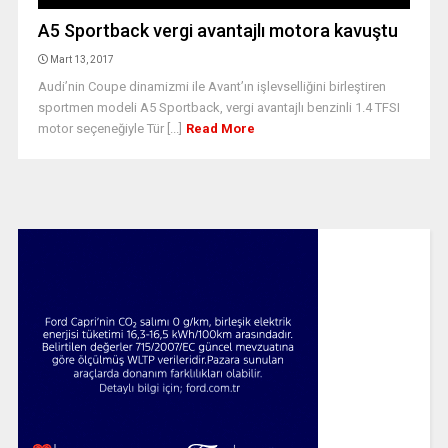
A5 Sportback vergi avantajlı motora kavuştu
Mart 13, 2017
Audi’nin Coupe dinamizmi ile Avant’ın işlevselliğini birleştiren
sportmen modeli A5 Sportback, vergi avantajlı benzinli 1.4 TFSI
motor seçeneğiyle Tür [...]
Read More