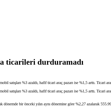
a ticarileri durduramadı
il satışları %3 azaldı, hafif ticari araç pazarı ise %1,5 arttı. Ticari ara
il satışları %3 azaldı, hafif ticari araç pazarı ise %1,5 arttı. Ticari a
aylık dönemde bir önceki yılın aynı dönemine göre %2,27 azalarak 555.99