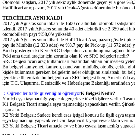
Otomobil satışları, 2017 yılı sekiz aylık dönemde geçen yıla göre %3
Hafif ticari araç pazarı, 2017 yılı Ocak-Ağustos döneminde bir öncek
TERCİHLER AYNI KALDI
2017 yılı Ağustos sonu itibari ile 1600 cc altındaki otomobil satışla
izlendi. 2017 yılı Ağustos sonunda 40 adet elektrikli ve 2.359 adet hib
otomobillerin payı %58,0’e yükseldi.
2017 yılı Ağustos sonu itibari ile Hafif Ticari Araç pazarı gövde tip
pay ile Minibüs (12.333 adet) ve %8,7 pay ile Pick-up (11.572 adet) ye
Bu da gösteriyor ki K ve SRC belge alma zorunluluğuna rağmen tüketici
Peki ama ticari araçlar için zorunlu olan K ve SRC belgeleri nedir?
SRC belgesi ticari araç kullanıcıları tarafından alınan bir mesleki yete
Bu belgeyi kamyonet, kamyon, panelvan, minibüs, otobüs, çekici gibi tic
kişide bulunması gereken belgelerin neler olduğunu sıralarsak; bu belg
gerekirse ülkemizde bu belgenin adı SRC belgesi iken, Amerika’da aynı
için T.C. Ulaştırma, Denizcilik ve Haberleşme Bakanlığı tarafından yap
::
Öğrenciler trafik güvenliğini öğreniyor
K Belgesi Nedir?
Yurtiçi eşya taşımacılığı yapacak gerçek ve tüzel kişilere verilir. Taşı
K1 Belgesi; Ticari amaçla eşya taşımacılığı yapacaklara verilir. Şirketl
taşımalar.
K2 Yetki Belgesi; Sadece kendi esas iştigal konusu ile ilgili eşya taşım
eşya taşımacılığı yapacak ve ticari taşımacılık yapmayacaklara verilir.
K3 Yetki Belgesi; Ticari amaçla ev ve büro eşyası taşımacılığı yapacakl