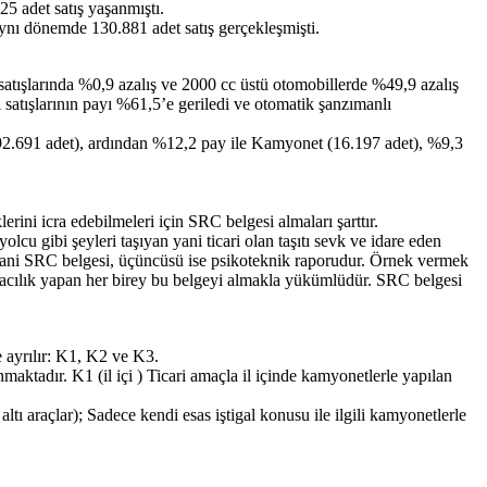
5 adet satış yaşanmıştı.
aynı dönemde 130.881 adet satış gerçekleşmişti.
 satışlarında %0,9 azalış ve 2000 cc üstü otomobillerde %49,9 azalış
l satışlarının payı %61,5’e geriledi ve otomatik şanzımanlı
n (92.691 adet), ardından %12,2 pay ile Kamyonet (16.197 adet), %9,3
erini icra edebilmeleri için SRC belgesi almaları şarttır.
cu gibi şeyleri taşıyan yani ticari olan taşıtı sevk ve idare eden
si yani SRC belgesi, üçüncüsü ise psikoteknik raporudur. Örnek vermek
şımacılık yapan her birey bu belgeyi almakla yükümlüdür. SRC belgesi
re ayrılır: K1, K2 ve K3.
nmaktadır. K1 (il içi ) Ticari amaçla il içinde kamyonetlerle yapılan
altı araçlar); Sadece kendi esas iştigal konusu ile ilgili kamyonetlerle