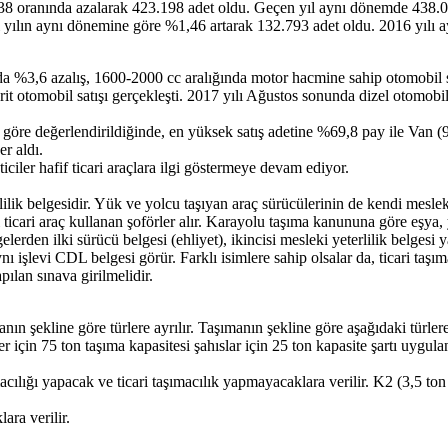
,38 oranında azalarak 423.198 adet oldu. Geçen yıl aynı dönemde 438.02
i yılın aynı dönemine göre %1,46 artarak 132.793 adet oldu. 2016 yılı 
rında %3,6 azalış, 1600-2000 cc aralığında motor hacmine sahip otomobil
rit otomobil satışı gerçekleşti. 2017 yılı Ağustos sonunda dizel otomobi
ine göre değerlendirildiğinde, en yüksek satış adetine %69,8 pay ile Va
r aldı.
ler hafif ticari araçlara ilgi göstermeye devam ediyor.
rlilik belgesidir. Yük ve yolcu taşıyan araç sürücülerinin de kendi meslekl
ari araç kullanan şoförler alır. Karayolu taşıma kanununa göre eşya, yol
elerden ilki sürücü belgesi (ehliyet), ikincisi mesleki yeterlilik belge
 işlevi CDL belgesi görür. Farklı isimlere sahip olsalar da, ticari ta
ılan sınava girilmelidir.
manın şekline göre türlere ayrılır. Taşımanın şekline göre aşağıdaki türle
er için 75 ton taşıma kapasitesi şahıslar için 25 ton kapasite şartı uygula
acılığı yapacak ve ticari taşımacılık yapmayacaklara verilir. K2 (3,5 ton 
ara verilir.