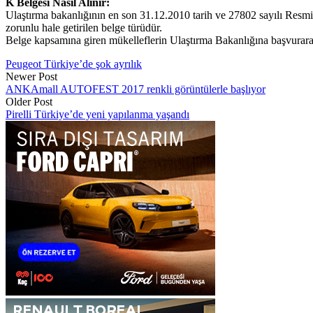
K Belgesi Nasıl Alınır:
Ulaştırma bakanlığının en son 31.12.2010 tarih ve 27802 sayılı Resmi G
zorunlu hale getirilen belge türüdür.
Belge kapsamına giren mükelleflerin Ulaştırma Bakanlığına başvurara
Peugeot Türkiye’de şok ayrılık
Newer Post
ANKAmall AUTOFEST 2017 renkli görüntülerle başlıyor
Older Post
Pirelli Türkiye’de yeni yapılanma yaşandı