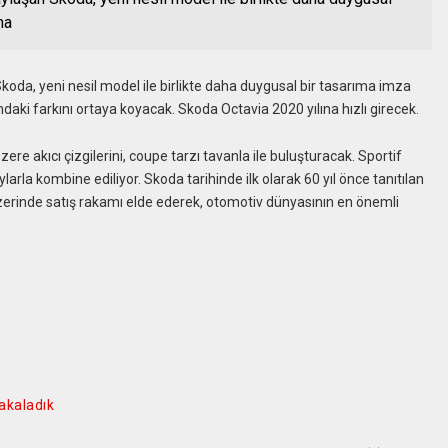
ha
 Skoda, yeni nesil model ile birlikte daha duygusal bir tasarıma imza
ndaki farkını ortaya koyacak. Skoda Octavia 2020 yılına hızlı girecek.
ere akıcı çizgilerini, coupe tarzı tavanla ile buluşturacak. Sportif
ylarla kombine ediliyor. Skoda tarihinde ilk olarak 60 yıl önce tanıtılan
erinde satış rakamı elde ederek, otomotiv dünyasının en önemli
yakaladık