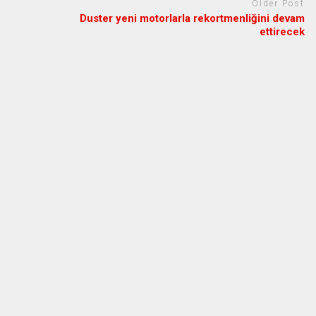
Older Post
Duster yeni motorlarla rekortmenliğini devam
ettirecek