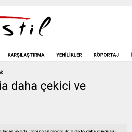
KARŞILAŞTIRMA
YENİLİKLER
RÖPORTAJ
a daha çekici ve
paylaşan Skoda, yeni nesil model ile birlikte daha duygusal