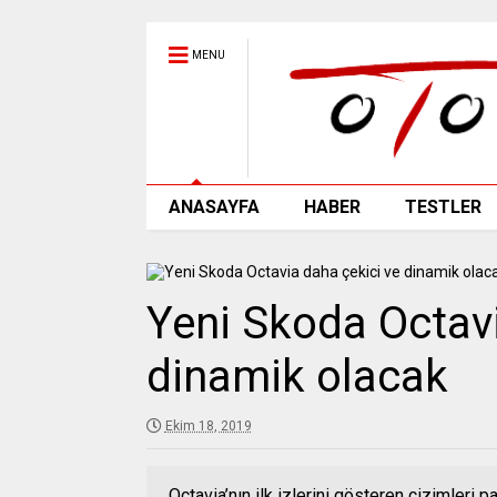
MENU
ANASAYFA
HABER
TESTLER
Yeni Skoda Octavi
dinamik olacak
Ekim 18, 2019
Octavia’nın ilk izlerini gösteren çizimleri 