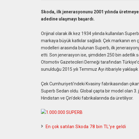
Skoda, ilk jenerasyonunu 2001 yılında üretmeye
adedine ulaşmayı başardı.
Orijinal olarak ilk kez 1934 yılında kullanılan Su
markaya büyük katkılar sağladı. Çek markanın en ço
modelleri arasında bulunan Superb, ilk jenerasyonyu
etti. Son jenerasyon ise, şimdiden 250 bin adetlik s
Otomotiv Gazetecileri Derneği tarafından Türkiye’d
sunulduğu 2015 yılı Temmuz Ayı itibariyle yaklaşık 
Çek Cumhuriyeti’ndeki Kvasiny fabrikasından çıka
Superb Sedan oldu. Global çapta bir model olan 3. 
Hindistan ve Çin’deki fabrikalarında da üretiliyor.
En çok satılan Skoda 78 bin TL’ye geldi