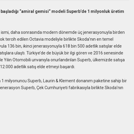
 başladığı “amiral gemisi“ modeli Superb’de 1 milyonluk üretim
perb ismi, daha sonrasında modern dönemde üç jenerasyonuyla birden
k tercih edilen Octavia modeliyle birlikte Skoda’nın en temel
la 136 bin, ikinci jenerasyonuyla 618 bin 500 adetlik satışlar elde
atışlara ulaştı. Türkiye’de de büyük bir ilgi gören ve 2016 senesinde
e Yılın Otomobili unvanıyla onurlandırılan Superb, ülkemizde satışa
12.000 adetlik satış elde etmeyi başardı.
n 1 milyonuncu Superb, Laurin & Klement donanım paketine sahip bir
jenerasyon Superb, Çek Cumhuriyeti fabrikasıyla birlikte Skoda’nın