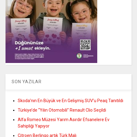
SON YAZILAR
Skoda’nın En Büyük ve En Gelişmiş SUV’u Peaq Tanıtıldı
Türkiye’de “Yılın Otomobili” Renault Clio Seçildi
Alfa Romeo Müzesi Yarım Asırdır Efsanelere Ev
Sahipliği Yapıyor
Citroen Berlingo artık Türk Malı