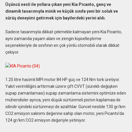
Üçüncü nesli ile yollara çıkan yeni Kia Picanto, genç ve
dinamik tasarımıyla minik ve küçük sınıfa yeni bir soluk ve
sürüş deneyimi getirmek için bayilerdeki yerini aldı.
Sadece tasarımıyla dikkat çekmekle kalmayan yeni Kia Picanto,
aynı zamanda yaşam alanı ve zengin kişiselleştirme
seçenekleriyle de sınıfının en çok yönlü otomobili olarak dikkat
çekiyor.
1.25 litre hacimli MPI motor 84 HP güç ve 124 Nm tork üretiyor.
Yakıt verimliliğini arttırmak üzere çift CVVT (sürekli-değişken
supap zamanlaması) supap zamanlama sistemini optimize eden
mühendisler ayrıca, yeni düşük sürtünmeli piston kaplaması ile
silindir içindeki sürtünmeyi de azalttılar. Güncel nesilde 130 gr/km
CO2 emisyon salınımı değerine sahip olan motor, yeni Picanto’da
124 gr/km CO2 emisyon değeriyle yetiniyor.