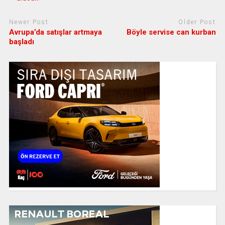
Newer Post
Older Post
Avrupa’da satışlar artmaya
Böyle servise can kurban
başladı