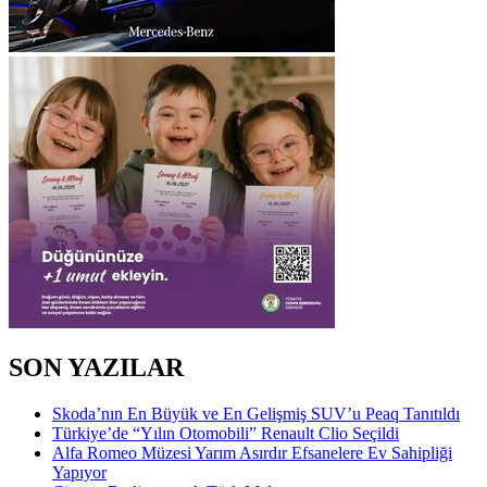
SON YAZILAR
Skoda’nın En Büyük ve En Gelişmiş SUV’u Peaq Tanıtıldı
Türkiye’de “Yılın Otomobili” Renault Clio Seçildi
Alfa Romeo Müzesi Yarım Asırdır Efsanelere Ev Sahipliği
Yapıyor