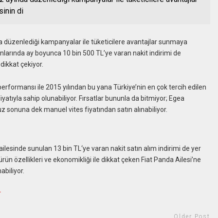
inin di
 düzenlediği kampanyalar ile tüketicilere avantajlar sunmaya
onlarında ay boyunca 10 bin 500 TL’ye varan nakit indirimi de
dikkat çekiyor.
performansı ile 2015 yılından bu yana Türkiye’nin en çok tercih edilen
iyatıyla sahip olunabiliyor. Fırsatlar bununla da bitmiyor; Egea
z sonuna dek manuel vites fiyatından satın alınabiliyor.
ilesinde sunulan 13 bin TL‘ye varan nakit satın alım indirimi de yer
ürün özellikleri ve ekonomikliği ile dikkat çeken Fiat Panda Ailesi’ne
abiliyor.
r
Older Post