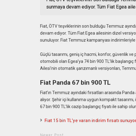
sunmaya devam ediyor. Tüm Fiat Egea ailes
Fiat, ÖTV teşviklerinin son bulduğu Temmuz ayında
devam ediyor. Tüm Fiat Egea ailesinin dizel versiy
sunuluyor. Fiat Temmuz kampanyası indirimleriyle 
Güçlü tasarımı, geniş iç hacmi, konfor, güvenlik ve 
otomobili olan Egea’ya 74 bin 900 TL’lik başlangıç f
Ailesi’nin otomatik şanzımanlı versiyonları, Temmu
Fiat Panda 67 bin 900 TL
Fiat’ın Temmuz ayındaki fırsatları arasında Panda a
alıyor. Şehir içi kullanıma uygun kompakt tasarımı, 
67 bin 900 TL’lik cazip başlangıç fiyatı ile sahip olun
Fiat 15 bin TL’ye varan indirim fırsatı sunuyo
Newer Post