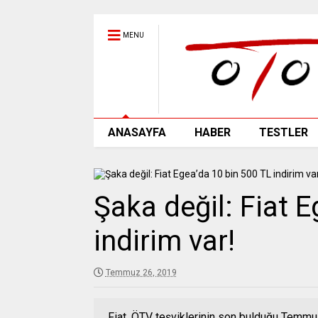
MENU
ANASAYFA
HABER
TESTLER
Şaka değil: Fiat 
indirim var!
Temmuz 26, 2019
Fiat, ÖTV teşviklerinin son bulduğu Temmuz