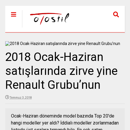
2018 Ocak-Haziran
satışlarında zirve yine
Renault Grubu’nun
Temmuz 3, 2018
Ocak-Haziran döneminde model bazında Top 20'de
hangi modeller yer aldı? İddialı modeller zorlanmadan
listede üst sıralara tırmandı bile. En çok satan