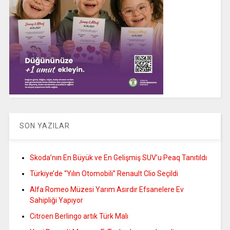
SON YAZILAR
Skoda’nın En Büyük ve En Gelişmiş SUV’u Peaq Tanıtıldı
Türkiye’de “Yılın Otomobili” Renault Clio Seçildi
Alfa Romeo Müzesi Yarım Asırdır Efsanelere Ev
Sahipliği Yapıyor
Citroen Berlingo artık Türk Malı