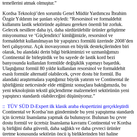
temellerini atmak olmuştur.”
Kordsa Teknoloji’den sorumlu Genel Müdür Yardımcısı İbrahim
Özgür Yıldırım ise şunları söyledi: “Resorsinol ve formaldehit
kullanımı lastik sektöründe aşılması gereken önemli bir zorluk.
Gelecek nesillere daha iyi, daha sürdürülebilir ürünler geliştirme
misyonumuz ve ‘Güçlendirici’ kimliğimizle, resorsinol ve
formaldehit kullanılmayan bir yapıştırıcı formülü üzerinde 2008’den
beri çalışıyoruz. Açık inovasyonun en büyük destekçilerinden biri
olarak, bu alandaki derin bilgi birikimimizi ve uzmanlığımızı
Continental ile birleştirdik ve bu sayede de lastik kord bezi
banyosunda kullanılan formülde değişiklik yapmayı başardık.
Ulaştığımız formül 80 yıldır kullanılan resorsinol ve formaldehit
esaslı formüle alternatif olabilecek, çevre dostu bir formül. Bu
alandaki araştırmalara yaptığımız büyük yatırım ve Continental ile
işbirliğimiz neticesinde elde ettiğimiz sonuçlara baktığımızda, bu
yeni teknolojinin tekstil güçlendirme malzemeleri sektörünün yeni
yapıştırıcı standardı olabileceğini düşünüyoruz.”
::
TÜV SÜD D-Expert ilk klasik araba ekspertizini gerçekleştirdi
Continental ve Kordsa’nın gündeminde bu yeni yapıştırma standardı
için ücretsiz lisanslama yapmak da bulunuyor. Bulunan bu çevre
dostu formül ve ücretsiz lisanslama kavramı Continental ve Kordsa
iş birliğini daha güvenli, daha sağlıklı ve daha çevreci ürünler
üretme konusunda sektörün öncü iş birliklerinden biri haline