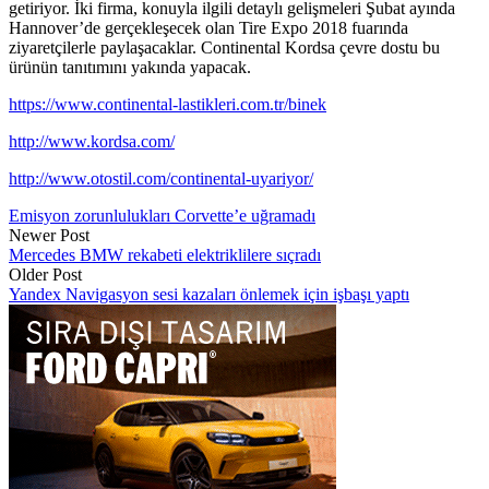
getiriyor. İki firma, konuyla ilgili detaylı gelişmeleri Şubat ayında
Hannover’de gerçekleşecek olan Tire Expo 2018 fuarında
ziyaretçilerle paylaşacaklar. Continental Kordsa çevre dostu bu
ürünün tanıtımını yakında yapacak.
https://www.continental-lastikleri.com.tr/binek
http://www.kordsa.com/
http://www.otostil.com/continental-uyariyor/
Emisyon zorunlulukları Corvette’e uğramadı
Newer Post
Mercedes BMW rekabeti elektriklilere sıçradı
Older Post
Yandex Navigasyon sesi kazaları önlemek için işbaşı yaptı