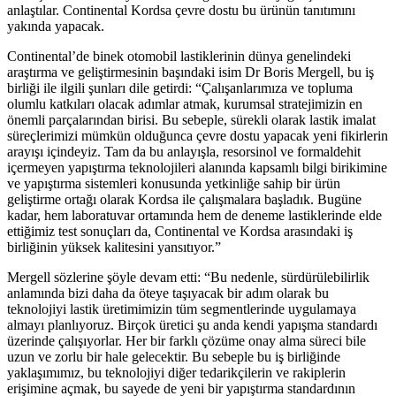
anlaştılar. Continental Kordsa çevre dostu bu ürünün tanıtımını
yakında yapacak.
Continental’de binek otomobil lastiklerinin dünya genelindeki
araştırma ve geliştirmesinin başındaki isim Dr Boris Mergell, bu iş
birliği ile ilgili şunları dile getirdi: “Çalışanlarımıza ve topluma
olumlu katkıları olacak adımlar atmak, kurumsal stratejimizin en
önemli parçalarından birisi. Bu sebeple, sürekli olarak lastik imalat
süreçlerimizi mümkün olduğunca çevre dostu yapacak yeni fikirlerin
arayışı içindeyiz. Tam da bu anlayışla, resorsinol ve formaldehit
içermeyen yapıştırma teknolojileri alanında kapsamlı bilgi birikimine
ve yapıştırma sistemleri konusunda yetkinliğe sahip bir ürün
geliştirme ortağı olarak Kordsa ile çalışmalara başladık. Bugüne
kadar, hem laboratuvar ortamında hem de deneme lastiklerinde elde
ettiğimiz test sonuçları da, Continental ve Kordsa arasındaki iş
birliğinin yüksek kalitesini yansıtıyor.”
Mergell sözlerine şöyle devam etti: “Bu nedenle, sürdürülebilirlik
anlamında bizi daha da öteye taşıyacak bir adım olarak bu
teknolojiyi lastik üretimimizin tüm segmentlerinde uygulamaya
almayı planlıyoruz. Birçok üretici şu anda kendi yapışma standardı
üzerinde çalışıyorlar. Her bir farklı çözüme onay alma süreci bile
uzun ve zorlu bir hale gelecektir. Bu sebeple bu iş birliğinde
yaklaşımımız, bu teknolojiyi diğer tedarikçilerin ve rakiplerin
erişimine açmak, bu sayede de yeni bir yapıştırma standardının