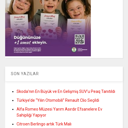
SON YAZILAR
Skoda’nın En Büyük ve En Gelişmiş SUV’u Peaq Tanıtıldı
Türkiye’de “Yılın Otomobili” Renault Clio Seçildi
Alfa Romeo Müzesi Yarım Asırdır Efsanelere Ev
Sahipliği Yapıyor
Citroen Berlingo artık Türk Malı