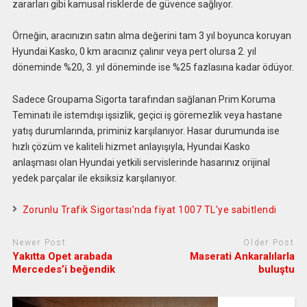
zararları gibi kamusal risklerde de güvence sağlıyor.
Örneğin, aracınızın satın alma değerini tam 3 yıl boyunca koruyan
Hyundai Kasko, 0 km aracınız çalınır veya pert olursa 2. yıl
döneminde %20, 3. yıl döneminde ise %25 fazlasına kadar ödüyor.
Sadece Groupama Sigorta tarafından sağlanan Prim Koruma
Teminatı ile istemdışı işsizlik, geçici iş göremezlik veya hastane
yatış durumlarında, priminiz karşılanıyor. Hasar durumunda ise
hızlı çözüm ve kaliteli hizmet anlayışıyla, Hyundai Kasko
anlaşması olan Hyundai yetkili servislerinde hasarınız orijinal
yedek parçalar ile eksiksiz karşılanıyor.
Zorunlu Trafik Sigortası’nda fiyat 1007 TL’ye sabitlendi
Newer Post
Older Post
Yakıtta Opet arabada
Maserati Ankaralılarla
Mercedes’i beğendik
buluştu