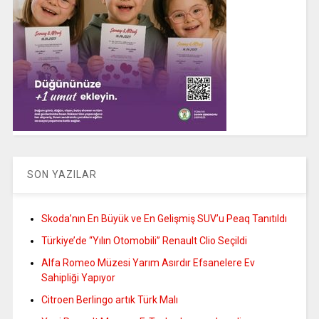
SON YAZILAR
Skoda’nın En Büyük ve En Gelişmiş SUV’u Peaq Tanıtıldı
Türkiye’de “Yılın Otomobili” Renault Clio Seçildi
Alfa Romeo Müzesi Yarım Asırdır Efsanelere Ev
Sahipliği Yapıyor
Citroen Berlingo artık Türk Malı