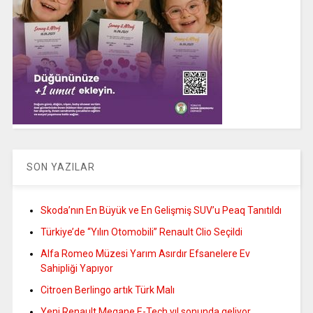
SON YAZILAR
Skoda’nın En Büyük ve En Gelişmiş SUV’u Peaq Tanıtıldı
Türkiye’de “Yılın Otomobili” Renault Clio Seçildi
Alfa Romeo Müzesi Yarım Asırdır Efsanelere Ev
Sahipliği Yapıyor
Citroen Berlingo artık Türk Malı
Yeni Renault Megane E-Tech yıl sonunda geliyor