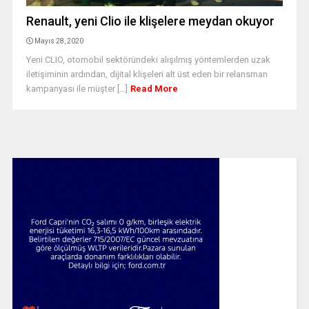
Renault, yeni Clio ile klişelere meydan okuyor
Mayıs 28, 2020
Yeni CLIO, otomobil sektöründeki alışılmış yöntemlerden uzak
iletişiminin ardından, dijital klişeleri alt üst eden bir relansman
kampanyası ile müşter [...]
Read More