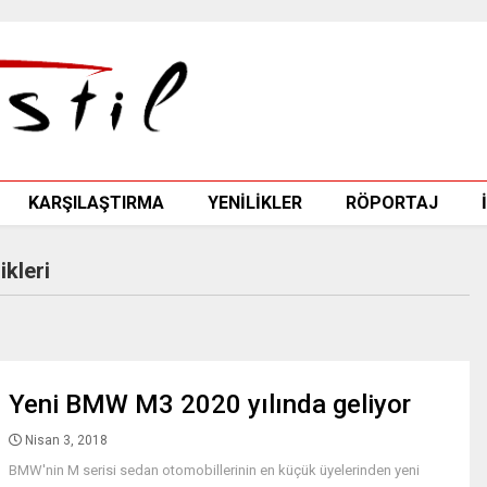
KARŞILAŞTIRMA
YENİLİKLER
RÖPORTAJ
kleri
Yeni BMW M3 2020 yılında geliyor
Nisan 3, 2018
BMW'nin M serisi sedan otomobillerinin en küçük üyelerinden yeni