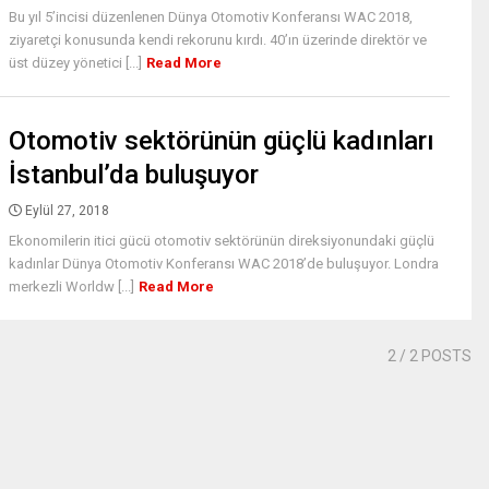
Bu yıl 5’incisi düzenlenen Dünya Otomotiv Konferansı WAC 2018,
ziyaretçi konusunda kendi rekorunu kırdı. 40’ın üzerinde direktör ve
üst düzey yönetici [...]
Read More
Otomotiv sektörünün güçlü kadınları
İstanbul’da buluşuyor
Eylül 27, 2018
Ekonomilerin itici gücü otomotiv sektörünün direksiyonundaki güçlü
kadınlar Dünya Otomotiv Konferansı WAC 2018’de buluşuyor. Londra
merkezli Worldw [...]
Read More
2
/ 2 POSTS