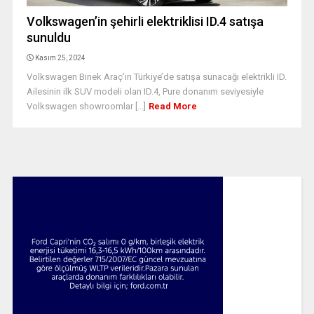
Volkswagen’in şehirli elektriklisi ID.4 satışa
sunuldu
Kasım 25, 2024
Volkswagen Binek Araç’ın Türkiye’de satışa sunacağı elektrikli ID.
Ailesinin ilk SUV modeli olan ID.4, Pure donanım seviyesiyle
Volkswagen showroomlar [...]
Read More