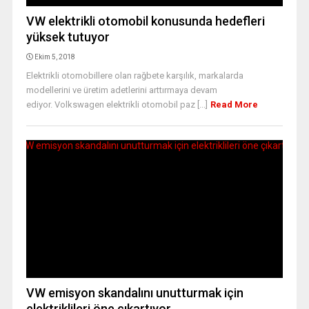
VW elektrikli otomobil konusunda hedefleri
yüksek tutuyor
Ekim 5, 2018
Elektrikli otomobillere olan rağbete karşılık, markalarda
modellerini ve üretim adetlerini arttırmaya devam
ediyor. Volkswagen elektrikli otomobil paz [...]
Read More
VW emisyon skandalını unutturmak için
elektriklileri öne çıkartıyor