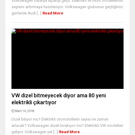
Volkswagen batarya siparişi geçti. Elektrikli ve hibrit modellerinin
sayısını arttırmaya hazırlanıyor. Volkswagen grubunun geçtiğimiz
günlerde Audi [...]
Read More
VW dizel bitmeyecek diyor ama 80 yeni
elektrikli çıkartıyor
Mart 16, 2018
Dizel bitiyor mu? Elektrikli otomobillerin sayısı ne zaman
artacak? Volkswagen dizeli bırakıyor mu? Elektrikli VW modelleri
geliyor. Volkswagen yet [...]
Read More