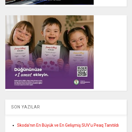
SON YAZILAR
Skoda’nın En Büyük ve En Gelişmiş SUV’u Peaq Tanıtıldı