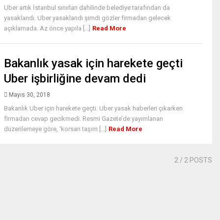
Uber artık İstanbul sınırları dahilinde belediye tarafından da
yasaklandı. Uber yasaklandı şimdi gözler firmadan gelecek
açıklamada. Az önce yapıla [...]
Read More
Bakanlık yasak için harekete geçti
Uber işbirliğine devam dedi
Mayıs 30, 2018
Bakanlık Uber için harekete geçti. Uber yasak haberleri çıkarken
firmadan cevap gecikmedi. Resmi Gazete’de yayımlanan
düzenlemeye göre, ‘korsan taşım [...]
Read More
2
/ 2 POSTS