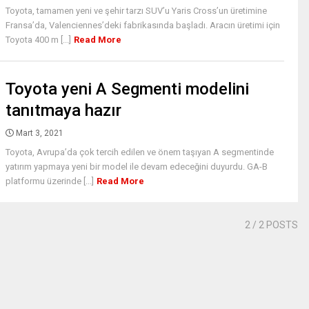
Toyota, tamamen yeni ve şehir tarzı SUV’u Yaris Cross’un üretimine
Fransa’da, Valenciennes’deki fabrikasında başladı. Aracın üretimi için
Toyota 400 m [...]
Read More
Toyota yeni A Segmenti modelini
tanıtmaya hazır
Mart 3, 2021
Toyota, Avrupa’da çok tercih edilen ve önem taşıyan A segmentinde
yatırım yapmaya yeni bir model ile devam edeceğini duyurdu. GA-B
platformu üzerinde [...]
Read More
2
/ 2 POSTS