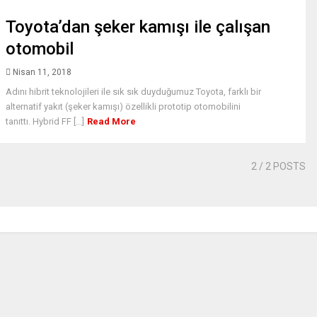
Toyota’dan şeker kamışı ile çalışan
otomobil
Nisan 11, 2018
Adını hibrit teknolojileri ile sık sık duyduğumuz Toyota, farklı bir
alternatif yakıt (şeker kamışı) özellikli prototip otomobilini
tanıttı. Hybrid FF [...]
Read More
2
/ 2 POSTS