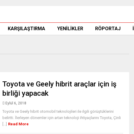
KARŞILAŞTIRMA
YENİLİKLER
RÖPORTAJ
Toyota ve Geely hibrit araçlar için iş
birliği yapacak
Eylül 6, 2018
Toyota ve Geely hibrit otomobil teknolojileri ile ilgili görüştüklerini
belirtti. İlerleyen dönemler için artan teknoloji ihtiyaçlarını Toyota, Çinli
[...]
Read More