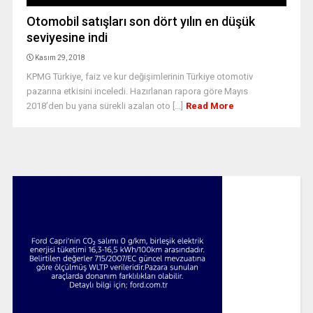
Otomobil satışları son dört yılın en düşük
seviyesine indi
Kasım 29, 2018
KPMG Türkiye, faiz ve kur değişimlerinin Türkiye otomotiv
pazarına etkisini inceledi. Hazırlanan rapora göre Mayıs
2018’den bu yana sürekli azalan oto [...]
Read More