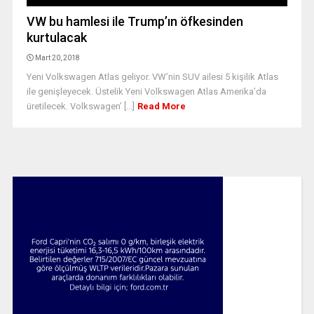
VW bu hamlesi ile Trump’ın öfkesinden
kurtulacak
Mart 20, 2018
Yeni Volkswagen Atlas geliyor. VW’nin SUV ailesi 5 kişilik Atlas
ile genişleyecek. Üstelik Yeni Volkswagen Atlas Amerika’da
üretilecek. Volkswagen’ [...]
Read More