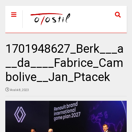
1701948627_Berk___a
__da____Fabrice_Cam
bolive__Jan_Ptacek
Aralık 8, 2023