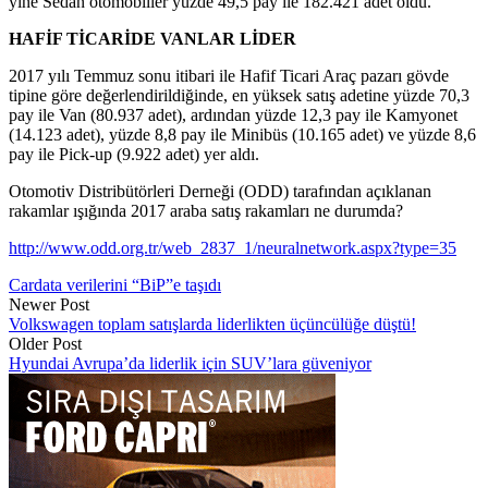
yine Sedan otomobiller yüzde 49,5 pay ile 182.421 adet oldu.
HAFİF TİCARİDE VANLAR LİDER
2017 yılı Temmuz sonu itibari ile Hafif Ticari Araç pazarı gövde
tipine göre değerlendirildiğinde, en yüksek satış adetine yüzde 70,3
pay ile Van (80.937 adet), ardından yüzde 12,3 pay ile Kamyonet
(14.123 adet), yüzde 8,8 pay ile Minibüs (10.165 adet) ve yüzde 8,6
pay ile Pick-up (9.922 adet) yer aldı.
Otomotiv Distribütörleri Derneği (ODD) tarafından açıklanan
rakamlar ışığında 2017 araba satış rakamları ne durumda?
http://www.odd.org.tr/web_2837_1/neuralnetwork.aspx?type=35
Cardata verilerini “BiP”e taşıdı
Newer Post
Volkswagen toplam satışlarda liderlikten üçüncülüğe düştü!
Older Post
Hyundai Avrupa’da liderlik için SUV’lara güveniyor