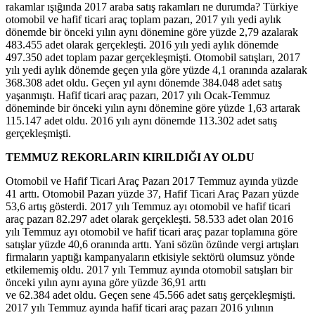
rakamlar ışığında 2017 araba satış rakamları ne durumda? Türkiye
otomobil ve hafif ticari araç toplam pazarı, 2017 yılı yedi aylık
dönemde bir önceki yılın aynı dönemine göre yüzde 2,79 azalarak
483.455 adet olarak gerçekleşti. 2016 yılı yedi aylık dönemde
497.350 adet toplam pazar gerçekleşmişti. Otomobil satışları, 2017
yılı yedi aylık dönemde geçen yıla göre yüzde 4,1 oranında azalarak
368.308 adet oldu. Geçen yıl aynı dönemde 384.048 adet satış
yaşanmıştı. Hafif ticari araç pazarı, 2017 yılı Ocak-Temmuz
döneminde bir önceki yılın aynı dönemine göre yüzde 1,63 artarak
115.147 adet oldu. 2016 yılı aynı dönemde 113.302 adet satış
gerçekleşmişti.
TEMMUZ REKORLARIN KIRILDIĞI AY OLDU
Otomobil ve Hafif Ticari Araç Pazarı 2017 Temmuz ayında yüzde
41 arttı. Otomobil Pazarı yüzde 37, Hafif Ticari Araç Pazarı yüzde
53,6 artış gösterdi. 2017 yılı Temmuz ayı otomobil ve hafif ticari
araç pazarı 82.297 adet olarak gerçekleşti. 58.533 adet olan 2016
yılı Temmuz ayı otomobil ve hafif ticari araç pazar toplamına göre
satışlar yüzde 40,6 oranında arttı. Yani sözün özünde vergi artışları
firmaların yaptığı kampanyaların etkisiyle sektörü olumsuz yönde
etkilememiş oldu. 2017 yılı Temmuz ayında otomobil satışları bir
önceki yılın aynı ayına göre yüzde 36,91 arttı
ve 62.384 adet oldu. Geçen sene 45.566 adet satış gerçekleşmişti.
2017 yılı Temmuz ayında hafif ticari araç pazarı 2016 yılının