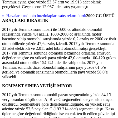
Temmuz ayına göre yüzde 53,57 arttı ve 19.913 adet olarak
gerçekleşti. Geçen sene 12.967 adet satış yaşanmıştı.
::
Havalar ısındı oto buzdolapları satış rekoru kırdı
2000 CC ÜSTÜ
ARAÇLARI BIRAKTIK
2017 yılı Temmuz sonu itibari ile 1600 cc altındaki otomobil
satışlarında yüzde 4,4 azalış, 1600-2000 cc aralığında motor
hacmine sahip otomobil satışlarında yüzde 0,2 azalış ve 2000 cc üstü
otomobillerde yüzde 47,6 azalış izlendi. 2017 yılı Temmuz sonunda
33 adet elektrikli ve 2.011 adet hibrit otomobil satışı gerçekleşti.
2017 yılı Temmuz sonunda otomobil pazarında ortalama emisyon
değerlerine göre en yüksek paya yüzde 42,0 oranıyla 100-120 gr/km
arasındaki otomobiller 154.741 adet ile sahip oldu. 2017 yılı
Temmuz sonunda dizel otomobil satışlarının payı yüzde 61,5’e
geriledi ve otomatik şanzımanlı otomobillerin payı yüzde 58,0’e
yükseldi.
KOMPAKT SINIFA YETİŞİLMİYOR
2017 yılı Temmuz sonu otomobil pazarı segmentinin yüzde 84,1’i
vergi oranları düşük olan A, B ve C segmentlerinde yer alan araçlar
oluşturdu. Segmentlere göre değerlendirildiğinde, en yüksek satış
adetine yüzde 52,5 pay alan C (193.314 adet) segmenti ulaştı. Kasa
tiplerine göre değerlendirildiğinde ise en çok tercih edilen gövde tipi